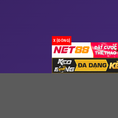
X [ĐÓNG]