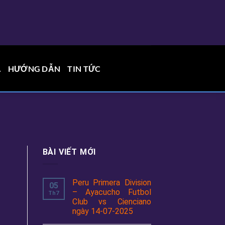
Á
HƯỚNG DẪN
TIN TỨC
BÀI VIẾT MỚI
Peru Primera Division
05
– Ayacucho Futbol
Th7
Club vs Cienciano
ngày 14-07-2025