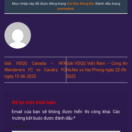
Mục nhập này đã được đăng trong
Soi Kèo Bóng Đá
. Đánh dấu trang
permalink
.
Giải VĐQG Canada – HFX
Giải VĐQG Việt Nam – Cong An
Wanderers FC vs Cavalry FC
Ha Noi vs Hai Phong ngày 22-06-
ngày 15-06-2025
2025
Để lại một bình luận
Email của bạn sẽ không được hiển thị công khai.
Các
trường bắt buộc được đánh dấu
*
Bình luận
*