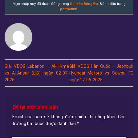
Mục nhập này đã được đăng trong
Soi Kèo Bóng Đá
. Đánh dấu trang
permalink
.
Giải VĐQG Lebanon – Al-Hikma
Giải VĐQG Hàn Quốc – Jeonbuk
vs Al-Ansar (LIB) ngày 02-07-
Hyundai Motors vs Suwon FC
2025
ngày 17-06-2025
Để lại một bình luận
Email của bạn sẽ không được hiển thị công khai.
Các
trường bắt buộc được đánh dấu
*
Bình luận
*