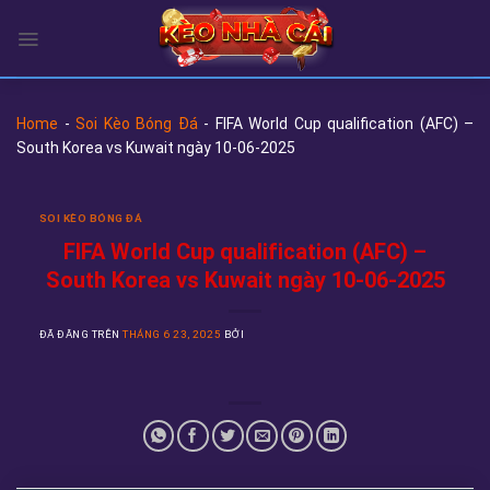
Chuyển
đến
nội
dung
Home
-
Soi Kèo Bóng Đá
-
FIFA World Cup qualification (AFC) –
South Korea vs Kuwait ngày 10-06-2025
SOI KÈO BÓNG ĐÁ
FIFA World Cup qualification (AFC) –
South Korea vs Kuwait ngày 10-06-2025
ĐÃ ĐĂNG TRÊN
THÁNG 6 23, 2025
BỞI