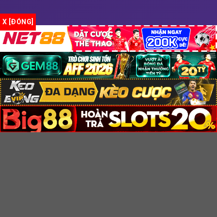
X [ĐÓNG]