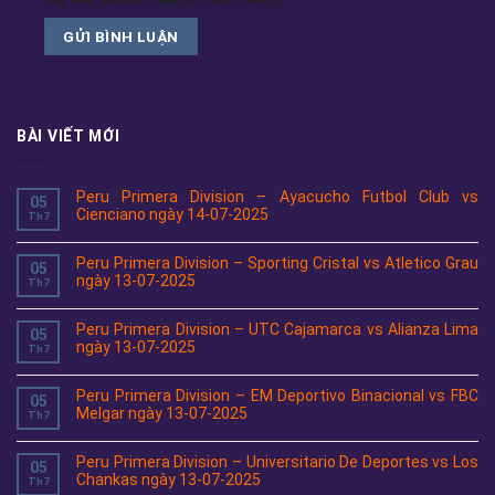
BÀI VIẾT MỚI
Peru Primera Division – Ayacucho Futbol Club vs
05
Cienciano ngày 14-07-2025
Th7
Peru Primera Division – Sporting Cristal vs Atletico Grau
05
ngày 13-07-2025
Th7
Peru Primera Division – UTC Cajamarca vs Alianza Lima
05
ngày 13-07-2025
Th7
Peru Primera Division – EM Deportivo Binacional vs FBC
05
Melgar ngày 13-07-2025
Th7
Peru Primera Division – Universitario De Deportes vs Los
05
Chankas ngày 13-07-2025
Th7