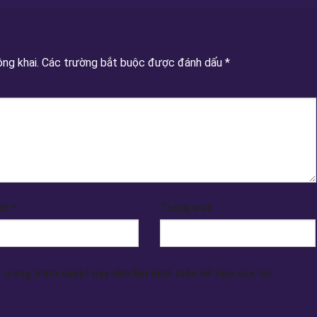
ng khai.
Các trường bắt buộc được đánh dấu
*
il
*
Trang web
 trong trình duyệt này cho lần bình luận kế tiếp của tôi.