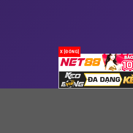
X [ĐÓNG]