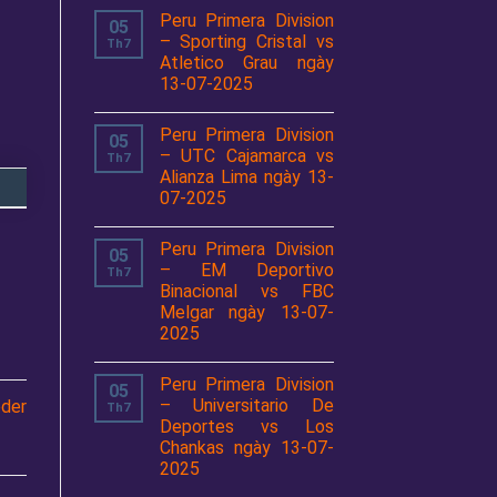
Peru Primera Division
05
– Sporting Cristal vs
Th7
Atletico Grau ngày
13-07-2025
Peru Primera Division
05
– UTC Cajamarca vs
Th7
Alianza Lima ngày 13-
07-2025
Peru Primera Division
05
– EM Deportivo
Th7
Binacional vs FBC
Melgar ngày 13-07-
2025
Peru Primera Division
05
– Universitario De
oder
Th7
Deportes vs Los
Chankas ngày 13-07-
2025