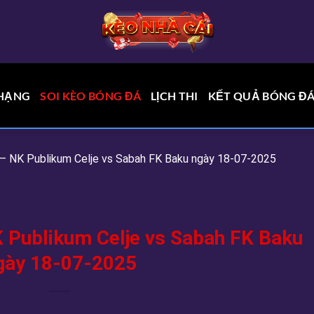
 HẠNG
SOI KÈO BÓNG ĐÁ
LỊCH THI
KẾT QUẢ BÓNG Đ
– NK Publikum Celje vs Sabah FK Baku ngày 18-07-2025
 Publikum Celje vs Sabah FK Baku
gày 18-07-2025