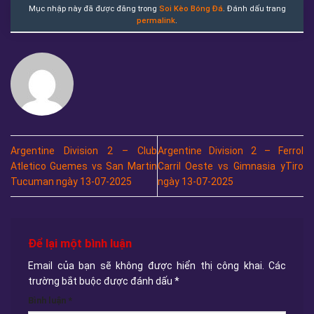
Mục nhập này đã được đăng trong
Soi Kèo Bóng Đá
. Đánh dấu trang
permalink
.
Argentine Division 2 – Club
Argentine Division 2 – Ferrol
Atletico Guemes vs San Martin
Carril Oeste vs Gimnasia yTiro
Tucuman ngày 13-07-2025
ngày 13-07-2025
Để lại một bình luận
Email của bạn sẽ không được hiển thị công khai.
Các
trường bắt buộc được đánh dấu
*
Bình luận
*