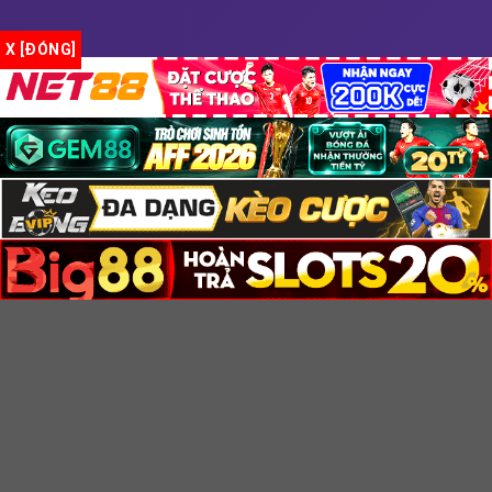
X [ĐÓNG]