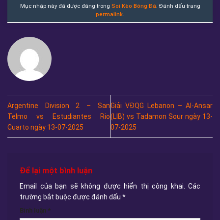
Mục nhập này đã được đăng trong
Soi Kèo Bóng Đá
. Đánh dấu trang
permalink
.
Argentine Division 2 – San
Giải VĐQG Lebanon – Al-Ansar
Telmo vs Estudiantes Rio
(LIB) vs Tadamon Sour ngày 13-
Cuarto ngày 13-07-2025
07-2025
Để lại một bình luận
Email của bạn sẽ không được hiển thị công khai.
Các
trường bắt buộc được đánh dấu
*
Bình luận
*