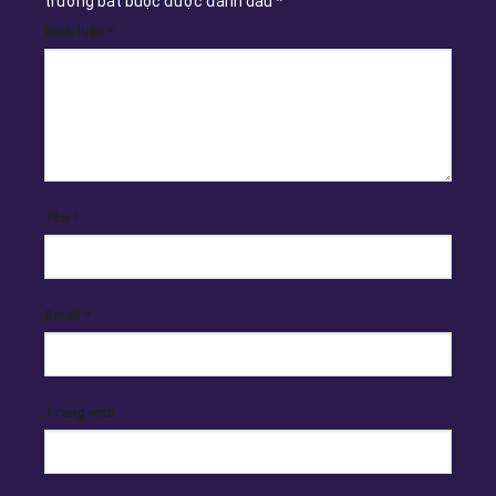
trường bắt buộc được đánh dấu
*
Bình luận
*
Tên
*
Email
*
Trang web