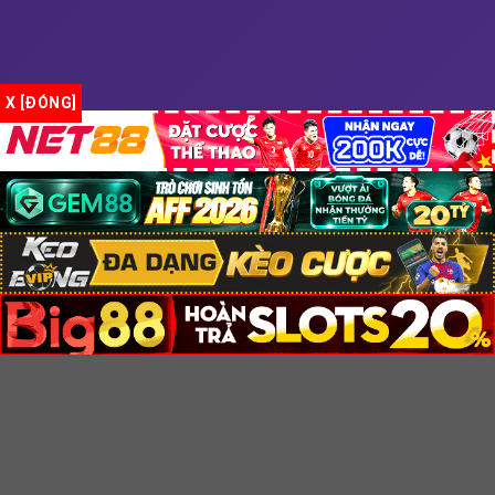
X [ĐÓNG]