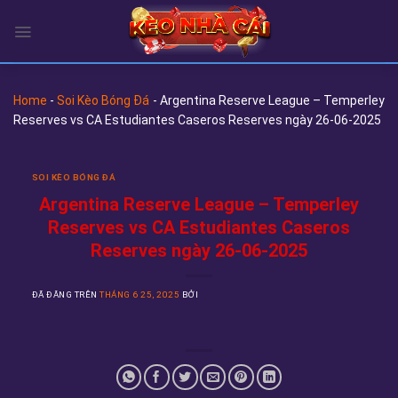
Chuyển
đến
nội
dung
Home
-
Soi Kèo Bóng Đá
-
Argentina Reserve League – Temperley
Reserves vs CA Estudiantes Caseros Reserves ngày 26-06-2025
SOI KÈO BÓNG ĐÁ
Argentina Reserve League – Temperley
Reserves vs CA Estudiantes Caseros
Reserves ngày 26-06-2025
ĐÃ ĐĂNG TRÊN
THÁNG 6 25, 2025
BỞI