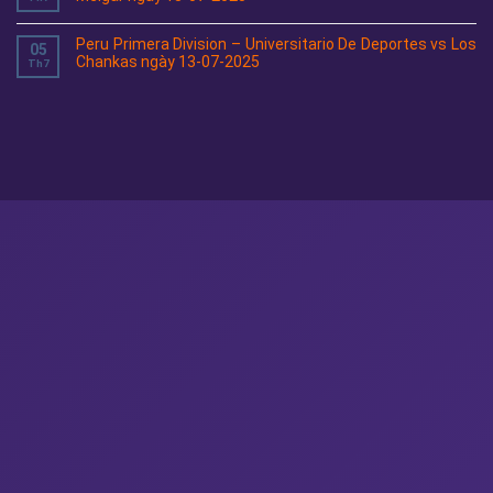
Peru Primera Division – Universitario De Deportes vs Los
05
Chankas ngày 13-07-2025
Th7