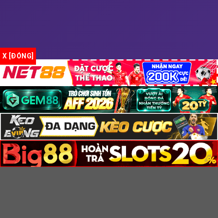
X [ĐÓNG]