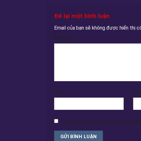
Để lại một bình luận
Email của bạn sẽ không được hiển thị cô
Bình luận
*
Tên
*
Ema
Lưu tên của tôi, email, và trang web