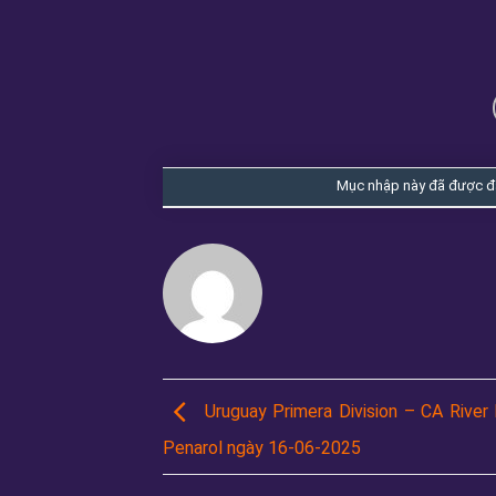
Mục nhập này đã được đ
Uruguay Primera Division – CA River
Penarol ngày 16-06-2025