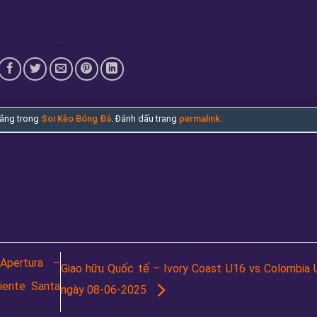
ăng trong
Soi Kèo Bóng Đá
. Đánh dấu trang
permalink
.
Apertura –
Giao hữu Quốc tế – Ivory Coast U16 vs Colombia
iente Santa
ngày 08-06-2025