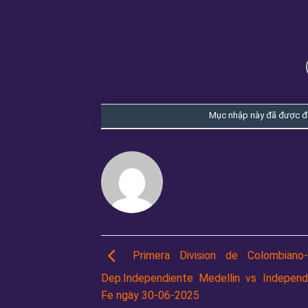
Mục nhập này đã được đ
Primera Division de Colombiano-
Dep.Independiente Medellin vs Independ
Fe ngày 30-06-2025