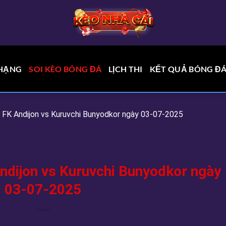
 HẠNG
SOI KÈO BÓNG ĐÁ
LỊCH THI
KẾT QUẢ BÓNG Đ
FK Andijon vs Kuruvchi Bunyodkor ngày 03-07-2025
ndijon vs Kuruvchi Bunyodkor ngày
03-07-2025