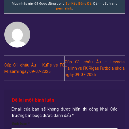
Mục nhập này đã được đăng trong
Soi Kèo Bóng Đá
. Đánh dấu trang
permalink
.
Cúp C1 châu Âu – Levadia
Cúp C1 châu Âu – KuPs vs FC
Tallinn vs FK Rigas Futbola skola
Milsami ngày 09-07-2025
ngày 09-07-2025
Để lại một bình luận
Email của bạn sẽ không được hiển thị công khai.
Các
trường bắt buộc được đánh dấu
*
Bình luận
*