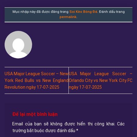
Mục nhập này đã được đăng trong
Soi Kèo Bóng Đá
. Đánh dấu trang
permalink
.
USA Major League Soccer – New
USA Major League Soccer –
York Red Bulls vs New England
Orlando City vs New York City FC
Revolution ngày 17-07-2025
ngày 17-07-2025
Để lại một bình luận
Email của bạn sẽ không được hiển thị công khai.
Các
trường bắt buộc được đánh dấu
*