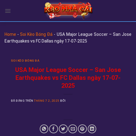
Chuyển
đến
nội
dung
Home
-
Soi Kèo Bóng Đá
-
USA Major League Soccer – San Jose
Earthquakes vs FC Dallas ngày 17-07-2025
SOI KÈO BÓNG ĐÁ
USA Major League Soccer – San Jose
Earthquakes vs FC Dallas ngày 17-07-
2025
ĐÃ ĐĂNG TRÊN
THÁNG 7 2, 2025
BỞI