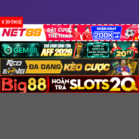
X [ĐÓNG]