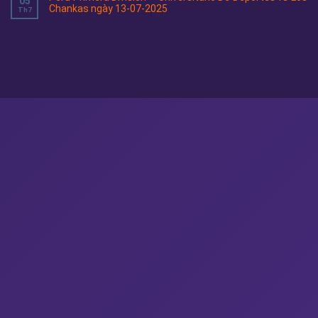
05
Chankas ngày 13-07-2025
Th7