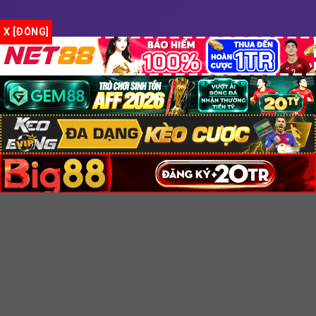
X [ĐÓNG]