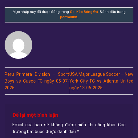
Mục nhập này đã được đăng trong
Soi Kèo Bóng Đá
. Đánh dấu trang
permalink
.
Peru Primera Division – Sport
USA Major League Soccer – New
Boys vs Cusco FC ngày 05-07-
York City FC vs Atlanta United
2025
ngày 13-06-2025
Để lại một bình luận
Email của bạn sẽ không được hiển thị công khai.
Các
trường bắt buộc được đánh dấu
*