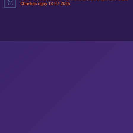
05
Chankas ngày 13-07-2025
Th7