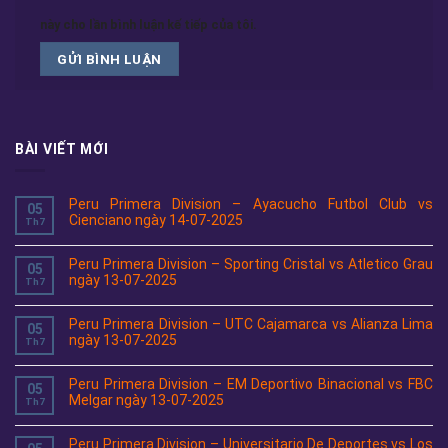
này cho lần bình luận kế tiếp của tôi.
BÀI VIẾT MỚI
Peru Primera Division – Ayacucho Futbol Club vs
05
Cienciano ngày 14-07-2025
Th7
Peru Primera Division – Sporting Cristal vs Atletico Grau
05
ngày 13-07-2025
Th7
Peru Primera Division – UTC Cajamarca vs Alianza Lima
05
ngày 13-07-2025
Th7
Peru Primera Division – EM Deportivo Binacional vs FBC
05
Melgar ngày 13-07-2025
Th7
Peru Primera Division – Universitario De Deportes vs Los