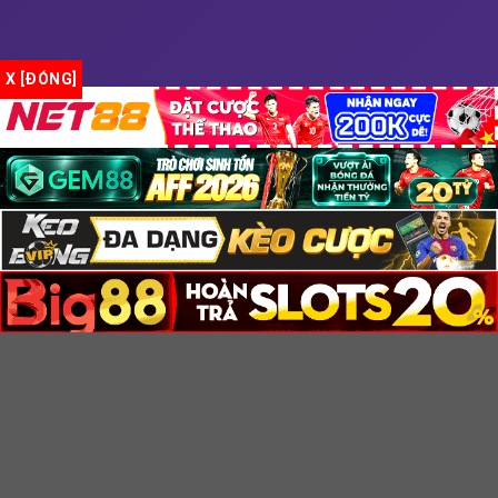
X [ĐÓNG]