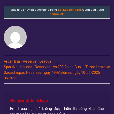
Mục nhập này đã được đăng trong
Soi Kèo Bóng Đá
. Đánh dấu trang
permalink
.
Argentina Reserve League –
Sportivo Italiano Reserves vs
AFC Asian Cup – Timor Leste vs
Sacachispas Reserves ngày 19-
Maldives ngày 10-06-2025
06-2025
Để lại một bình luận
Email của bạn sẽ không được hiển thị công khai.
Các