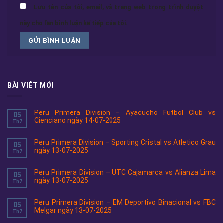
Lưu tên của tôi, email, và trang web trong trình duyệt
này cho lần bình luận kế tiếp của tôi.
BÀI VIẾT MỚI
Peru Primera Division – Ayacucho Futbol Club vs
05
Cienciano ngày 14-07-2025
Th7
Peru Primera Division – Sporting Cristal vs Atletico Grau
05
ngày 13-07-2025
Th7
Peru Primera Division – UTC Cajamarca vs Alianza Lima
05
ngày 13-07-2025
Th7
Peru Primera Division – EM Deportivo Binacional vs FBC
05
Melgar ngày 13-07-2025
Th7