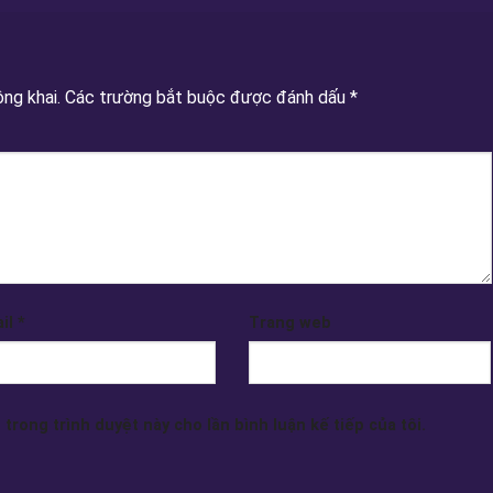
ng khai.
Các trường bắt buộc được đánh dấu
*
il
*
Trang web
 trong trình duyệt này cho lần bình luận kế tiếp của tôi.