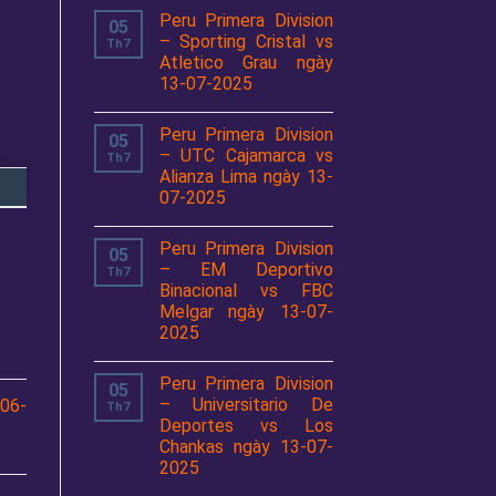
Peru Primera Division
05
– Sporting Cristal vs
Th7
Atletico Grau ngày
13-07-2025
Peru Primera Division
05
– UTC Cajamarca vs
Th7
Alianza Lima ngày 13-
07-2025
Peru Primera Division
05
– EM Deportivo
Th7
Binacional vs FBC
Melgar ngày 13-07-
2025
Peru Primera Division
05
– Universitario De
06-
Th7
Deportes vs Los
Chankas ngày 13-07-
2025