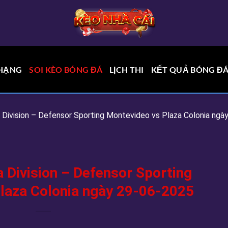
 HẠNG
SOI KÈO BÓNG ĐÁ
LỊCH THI
KẾT QUẢ BÓNG Đ
 Division – Defensor Sporting Montevideo vs Plaza Colonia ng
 Division – Defensor Sporting
laza Colonia ngày 29-06-2025