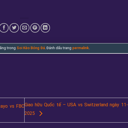
ăng trong
Soi Kèo Bóng Đá
. Đánh dấu trang
permalink
.
Giao hữu Quốc tế – USA vs Switzerland ngày 11-
cayo vs FBC
2025