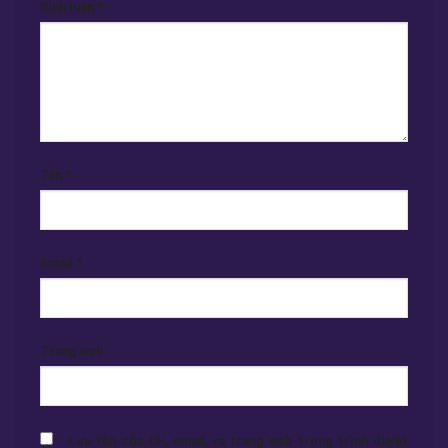
Bình luận
*
Tên
*
Email
*
Trang web
Lưu tên của tôi, email, và trang web trong trình duyệt