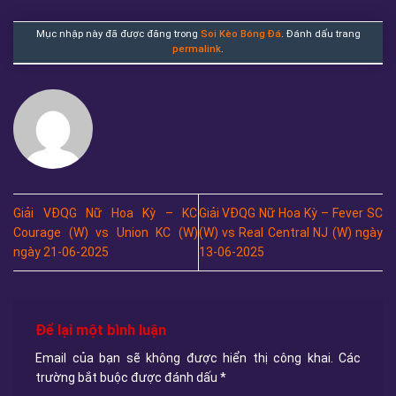
Mục nhập này đã được đăng trong
Soi Kèo Bóng Đá
. Đánh dấu trang
permalink
.
Giải VĐQG Nữ Hoa Kỳ – KC
Giải VĐQG Nữ Hoa Kỳ – Fever SC
Courage (W) vs Union KC (W)
(W) vs Real Central NJ (W) ngày
ngày 21-06-2025
13-06-2025
Để lại một bình luận
Email của bạn sẽ không được hiển thị công khai.
Các
trường bắt buộc được đánh dấu
*