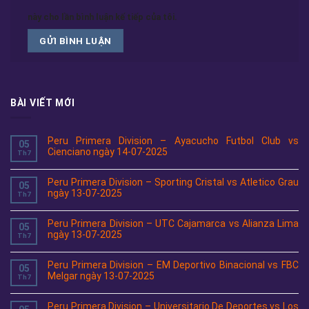
này cho lần bình luận kế tiếp của tôi.
BÀI VIẾT MỚI
Peru Primera Division – Ayacucho Futbol Club vs
05
Cienciano ngày 14-07-2025
Th7
Peru Primera Division – Sporting Cristal vs Atletico Grau
05
ngày 13-07-2025
Th7
Peru Primera Division – UTC Cajamarca vs Alianza Lima
05
ngày 13-07-2025
Th7
Peru Primera Division – EM Deportivo Binacional vs FBC
05
Melgar ngày 13-07-2025
Th7
Peru Primera Division – Universitario De Deportes vs Los