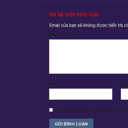
Để lại một bình luận
Email của bạn sẽ không được hiển thị cô
Bình luận
*
Tên
*
Ema
Lưu tên của tôi, email, và trang web