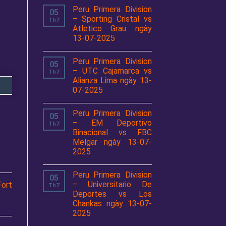
Peru Primera Division
05
– Sporting Cristal vs
Th7
Atletico Grau ngày
13-07-2025
Peru Primera Division
05
– UTC Cajamarca vs
Th7
Alianza Lima ngày 13-
07-2025
Peru Primera Division
05
– EM Deportivo
Th7
Binacional vs FBC
Melgar ngày 13-07-
2025
Peru Primera Division
05
– Universitario De
ort
Th7
Deportes vs Los
Chankas ngày 13-07-
2025