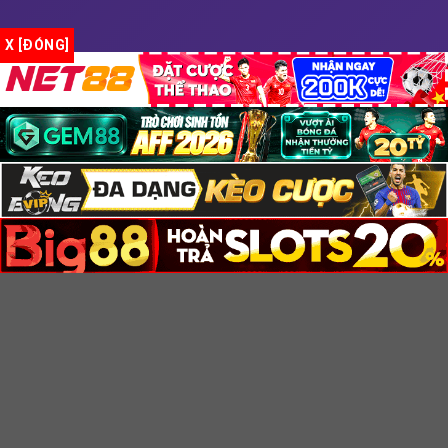
X [ĐÓNG]