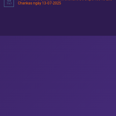
05
Chankas ngày 13-07-2025
Th7