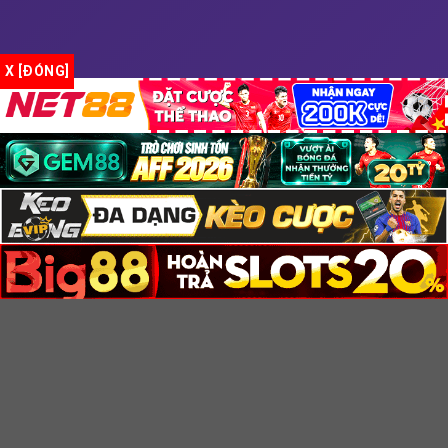
X [ĐÓNG]