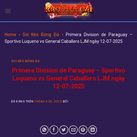
Chuyển
đến
nội
dung
Home
-
Soi Kèo Bóng Đá
-
Primera Division de Paraguay –
Sportivo Luqueno vs General Caballero LJM ngày 12-07-2025
SOI KÈO BÓNG ĐÁ
Primera Division de Paraguay – Sportivo
Luqueno vs General Caballero LJM ngày
12-07-2025
ĐÃ ĐĂNG TRÊN
THÁNG 6 28, 2025
BỞI