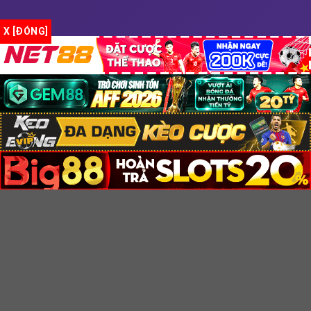
X [ĐÓNG]