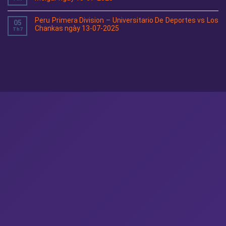
Peru Primera Division – Universitario De Deportes vs Los
05
Chankas ngày 13-07-2025
Th7