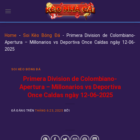
Chuyển
đến
nội
dung
Home
-
Soi Kèo Bóng Đá
-
Primera Division de Colombiano-
Apertura – Millonarios vs Deportiva Once Caldas ngày 12-06-
2025
SOI KÈO BÓNG ĐÁ
Primera Division de Colombiano-
Apertura – Millonarios vs Deportiva
Once Caldas ngày 12-06-2025
ĐÃ ĐĂNG TRÊN
THÁNG 6 23, 2025
BỞI