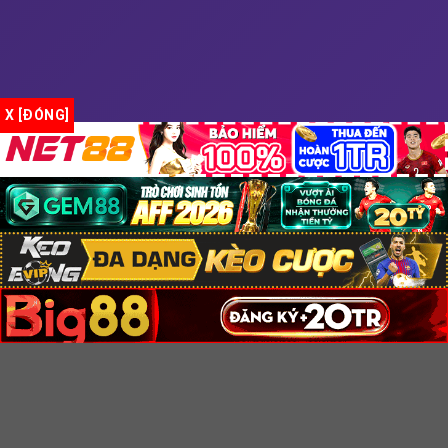
X [ĐÓNG]