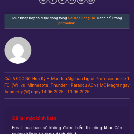
Mục nhập này đã được đăng trong
Soi Kèo Bóng Đá
. Đánh dấu trang
permalink
.
Giải VĐQG Nữ Hoa Kỳ – Manitou
Algerian Ligue Professionnelle 1
FC (W) vs Minnesota Thunder
– Paradou AC vs MC Magra ngày
Academy (W) ngày 14-06-2025
13-06-2025
Để lại một bình luận
Email của bạn sẽ không được hiển thị công khai.
Các