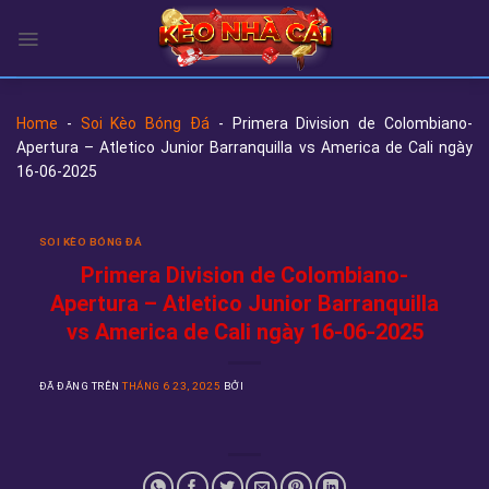
Chuyển
đến
nội
dung
Home
-
Soi Kèo Bóng Đá
-
Primera Division de Colombiano-
Apertura – Atletico Junior Barranquilla vs America de Cali ngày
16-06-2025
SOI KÈO BÓNG ĐÁ
Primera Division de Colombiano-
Apertura – Atletico Junior Barranquilla
vs America de Cali ngày 16-06-2025
ĐÃ ĐĂNG TRÊN
THÁNG 6 23, 2025
BỞI