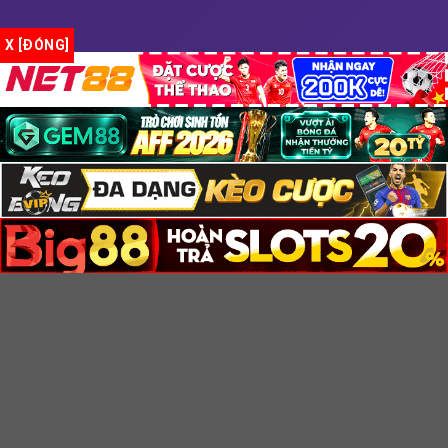
X [ĐÓNG]