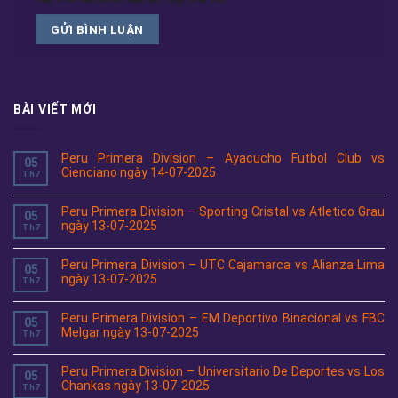
BÀI VIẾT MỚI
Peru Primera Division – Ayacucho Futbol Club vs
05
Cienciano ngày 14-07-2025
Th7
Peru Primera Division – Sporting Cristal vs Atletico Grau
05
ngày 13-07-2025
Th7
Peru Primera Division – UTC Cajamarca vs Alianza Lima
05
ngày 13-07-2025
Th7
Peru Primera Division – EM Deportivo Binacional vs FBC
05
Melgar ngày 13-07-2025
Th7
Peru Primera Division – Universitario De Deportes vs Los
05
Chankas ngày 13-07-2025
Th7