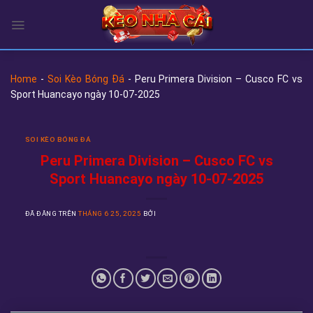
Chuyển
đến
nội
dung
Home
-
Soi Kèo Bóng Đá
-
Peru Primera Division – Cusco FC vs
Sport Huancayo ngày 10-07-2025
SOI KÈO BÓNG ĐÁ
Peru Primera Division – Cusco FC vs
Sport Huancayo ngày 10-07-2025
ĐÃ ĐĂNG TRÊN
THÁNG 6 25, 2025
BỞI