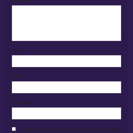
Bình luận
*
Tên
*
Email
*
Trang web
Lưu tên của tôi, email, và trang web trong trình duyệt