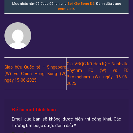
Mục nhập này đã được đăng trong
Soi Kèo Bóng Đá
. Đánh dấu trang
permalink
.
Giải VĐQG Nữ Hoa Kỳ – Nashville
Giao hữu Quốc tế – Singapore
Rhythm FC (W) vs FC
(W) vs China Hong Kong (W)
Birmingham (W) ngày 16-06-
ngày 15-06-2025
2025
Để lại một bình luận
Email của bạn sẽ không được hiển thị công khai.
Các
trường bắt buộc được đánh dấu
*