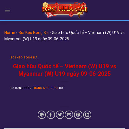
Chuyển
đến
nội
dung
Home
-
Soi Kèo Bóng Đá
-
Giao hữu Quốc tế – Vietnam (W) U19 vs
Myanmar (W) U19 ngày 09-06-2025
SOI KÈO BÓNG ĐÁ
Giao hữu Quốc tế – Vietnam (W) U19 vs
Myanmar (W) U19 ngày 09-06-2025
ĐÃ ĐĂNG TRÊN
THÁNG 6 23, 2025
BỞI