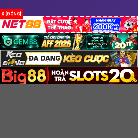
X [ĐÓNG]