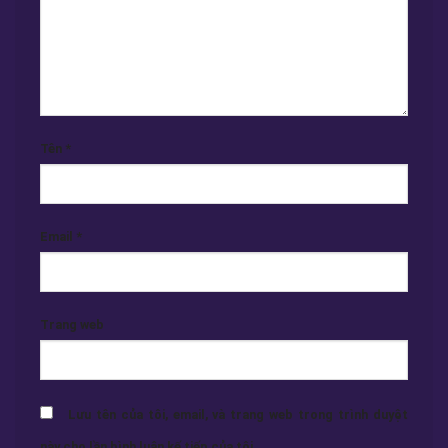
Tên
*
Email
*
Trang web
Lưu tên của tôi, email, và trang web trong trình duyệt
này cho lần bình luận kế tiếp của tôi.