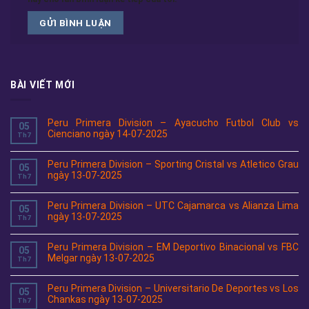
BÀI VIẾT MỚI
Peru Primera Division – Ayacucho Futbol Club vs
05
Cienciano ngày 14-07-2025
Th7
Peru Primera Division – Sporting Cristal vs Atletico Grau
05
ngày 13-07-2025
Th7
Peru Primera Division – UTC Cajamarca vs Alianza Lima
05
ngày 13-07-2025
Th7
Peru Primera Division – EM Deportivo Binacional vs FBC
05
Melgar ngày 13-07-2025
Th7
Peru Primera Division – Universitario De Deportes vs Los
05
Chankas ngày 13-07-2025
Th7