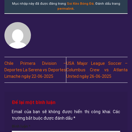
Mục nhập này đã được đăng trong
Soi Kèo Bóng Đá
. Đánh dấu trang
permalink
.
Chile Primera Division –
USA Major League Soccer –
Deportes La Serena vs Deportes
Columbus Crew vs Atlanta
Limache ngày 22-06-2025
United ngày 26-06-2025
Để lại một bình luận
Email của bạn sẽ không được hiển thị công khai.
Các
trường bắt buộc được đánh dấu
*
Bình luận
*