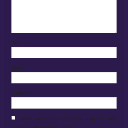
Tên
*
Email
*
Trang web
Lưu tên của tôi, email, và trang web trong trình duyệt
này cho lần bình luận kế tiếp của tôi.