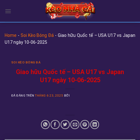
Chuyển
đến
nội
dung
Home
-
Soi Kèo Bóng Đá
-
Giao hữu Quốc tế – USA U17 vs Japan
U17 ngày 10-06-2025
SOI KÈO BÓNG ĐÁ
Giao hữu Quốc tế – USA U17 vs Japan
U17 ngày 10-06-2025
ĐÃ ĐĂNG TRÊN
THÁNG 6 23, 2025
BỞI