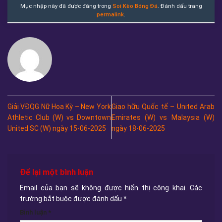
Mục nhập này đã được đăng trong
Soi Kèo Bóng Đá
. Đánh dấu trang
permalink
.
Giải VĐQG Nữ Hoa Kỳ – New York
Giao hữu Quốc tế – United Arab
Athletic Club (W) vs Downtown
Emirates (W) vs Malaysia (W)
United SC (W) ngày 15-06-2025
ngày 18-06-2025
Để lại một bình luận
Email của bạn sẽ không được hiển thị công khai.
Các
trường bắt buộc được đánh dấu
*
Bình luận
*