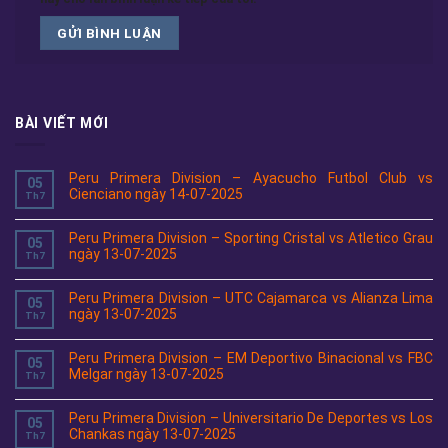
BÀI VIẾT MỚI
Peru Primera Division – Ayacucho Futbol Club vs
05
Cienciano ngày 14-07-2025
Th7
Peru Primera Division – Sporting Cristal vs Atletico Grau
05
ngày 13-07-2025
Th7
Peru Primera Division – UTC Cajamarca vs Alianza Lima
05
ngày 13-07-2025
Th7
Peru Primera Division – EM Deportivo Binacional vs FBC
05
Melgar ngày 13-07-2025
Th7
Peru Primera Division – Universitario De Deportes vs Los
05
Chankas ngày 13-07-2025
Th7