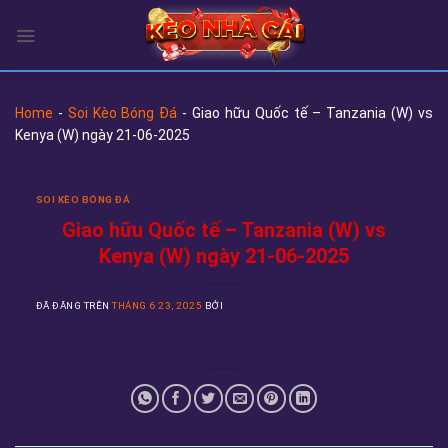
Chuyển
đến
nội
dung
Home
-
Soi Kèo Bóng Đá
-
Giao hữu Quốc tế – Tanzania (W) vs
Kenya (W) ngày 21-06-2025
SOI KÈO BÓNG ĐÁ
Giao hữu Quốc tế – Tanzania (W) vs
Kenya (W) ngày 21-06-2025
ĐÃ ĐĂNG TRÊN
THÁNG 6 23, 2025
BỞI