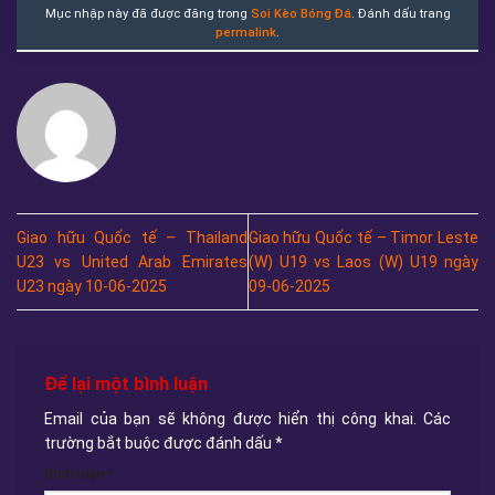
Mục nhập này đã được đăng trong
Soi Kèo Bóng Đá
. Đánh dấu trang
permalink
.
Giao hữu Quốc tế – Thailand
Giao hữu Quốc tế – Timor Leste
U23 vs United Arab Emirates
(W) U19 vs Laos (W) U19 ngày
U23 ngày 10-06-2025
09-06-2025
Để lại một bình luận
Email của bạn sẽ không được hiển thị công khai.
Các
trường bắt buộc được đánh dấu
*
Bình luận
*