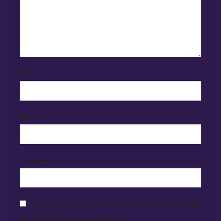
Tên
*
Email
*
Trang web
Lưu tên của tôi, email, và trang web trong trình duyệt
này cho lần bình luận kế tiếp của tôi.