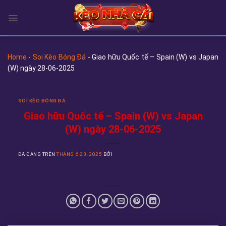
Chuyển
đến
nội
dung
Home
-
Soi Kèo Bóng Đá
-
Giao hữu Quốc tế – Spain (W) vs Japan
(W) ngày 28-06-2025
SOI KÈO BÓNG ĐÁ
Giao hữu Quốc tế – Spain (W) vs Japan
(W) ngày 28-06-2025
ĐÃ ĐĂNG TRÊN
THÁNG 6 23, 2025
BỞI