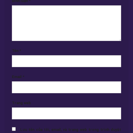
Bình luận
*
Tên
*
Email
*
Trang web
Lưu tên của tôi, email, và trang web trong trình duyệt