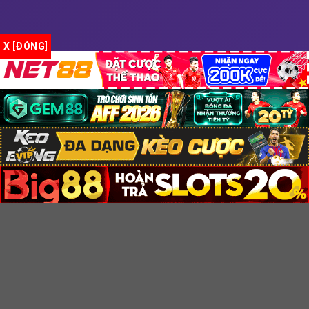
X [ĐÓNG]