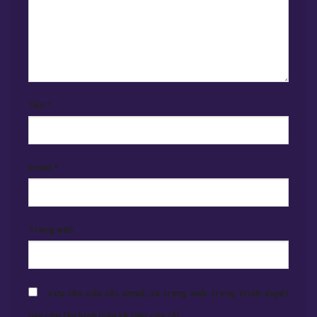
Tên
*
Email
*
Trang web
Lưu tên của tôi, email, và trang web trong trình duyệt
này cho lần bình luận kế tiếp của tôi.