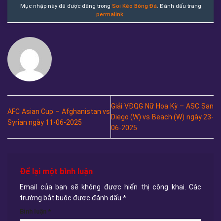
Mục nhập này đã được đăng trong
Soi Kèo Bóng Đá
. Đánh dấu trang
permalink
.
Giải VĐQG Nữ Hoa Kỳ – ASC San
AFC Asian Cup – Afghanistan vs
Diego (W) vs Beach (W) ngày 23-
Syrian ngày 11-06-2025
06-2025
Để lại một bình luận
Email của bạn sẽ không được hiển thị công khai.
Các
trường bắt buộc được đánh dấu
*
Bình luận
*