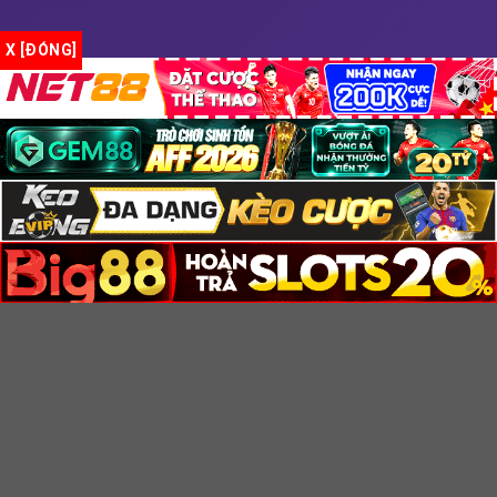
X [ĐÓNG]