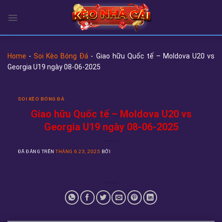
Chuyển
đến
nội
dung
Home
-
Soi Kèo Bóng Đá
-
Giao hữu Quốc tế – Moldova U20 vs
Georgia U19 ngày 08-06-2025
SOI KÈO BÓNG ĐÁ
Giao hữu Quốc tế – Moldova U20 vs
Georgia U19 ngày 08-06-2025
ĐÃ ĐĂNG TRÊN
THÁNG 6 23, 2025
BỞI