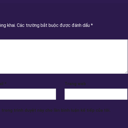
ng khai.
Các trường bắt buộc được đánh dấu
*
il
*
Trang web
 trong trình duyệt này cho lần bình luận kế tiếp của tôi.