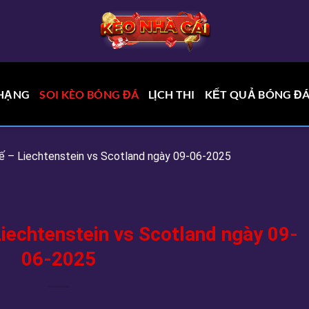
 HẠNG
SOI KÈO BÓNG ĐÁ
LỊCH THI
KẾT QUẢ BÓNG Đ
ế – Liechtenstein vs Scotland ngày 09-06-2025
Liechtenstein vs Scotland ngày 09-
06-2025