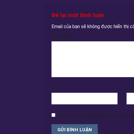
Để lại một bình luận
Email của bạn sẽ không được hiển thị cô
Bình luận
*
Tên
*
Ema
Lưu tên của tôi, email, và trang web