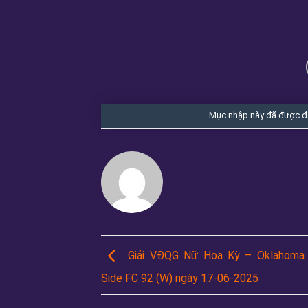
Mục nhập này đã được đ
Giải VĐQG Nữ Hoa Kỳ – Oklahoma 
Side FC 92 (W) ngày 17-06-2025