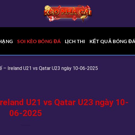
 HẠNG
SOI KÈO BÓNG ĐÁ
LỊCH THI
KẾT QUẢ BÓNG Đ
ế – Ireland U21 vs Qatar U23 ngày 10-06-2025
Ireland U21 vs Qatar U23 ngày 10-
06-2025