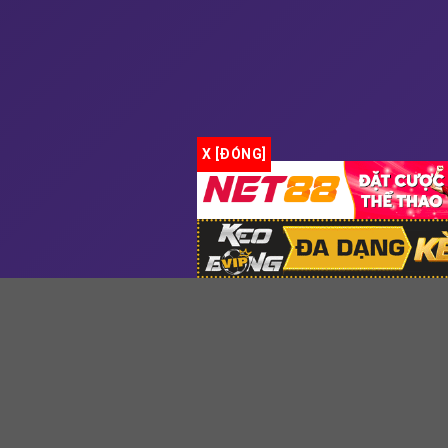
X [ĐÓNG]