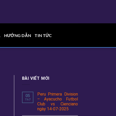
Á
HƯỚNG DẪN
TIN TỨC
BÀI VIẾT MỚI
Peru Primera Division
05
– Ayacucho Futbol
Th7
Club vs Cienciano
ngày 14-07-2025