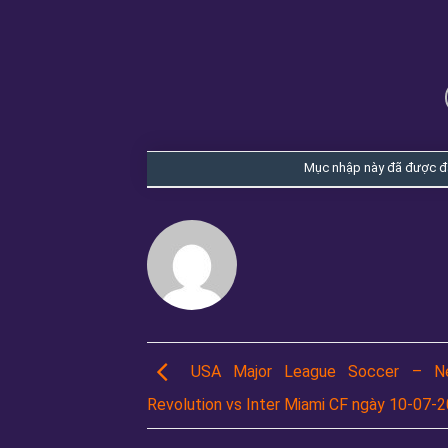
Mục nhập này đã được đ
USA Major League Soccer – Ne
Revolution vs Inter Miami CF ngày 10-07-