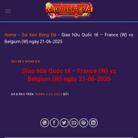
Chuyển
đến
nội
dung
Home
-
Soi Kèo Bóng Đá
-
Giao hữu Quốc tế – France (W) vs
Belgium (W) ngày 21-06-2025
SOI KÈO BÓNG ĐÁ
Giao hữu Quốc tế – France (W) vs
Belgium (W) ngày 21-06-2025
ĐÃ ĐĂNG TRÊN
THÁNG 6 23, 2025
BỞI