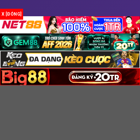
X [ĐÓNG]