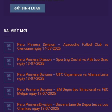
BÀI VIẾT MỚI
Peru Primera Division – Ayacucho Futbol Club vs
05
Cienciano ngày 14-07-2025
Th7
Peru Primera Division – Sporting Cristal vs Atletico Grau
05
ngày 13-07-2025
Th7
Peru Primera Division – UTC Cajamarca vs Alianza Lima
05
ngày 13-07-2025
Th7
Peru Primera Division – EM Deportivo Binacional vs FBC
05
Melgar ngày 13-07-2025
Th7
Peru Primera Division – Universitario De Deportes vs Los
05
Chankas ngày 13-07-2025
Th7