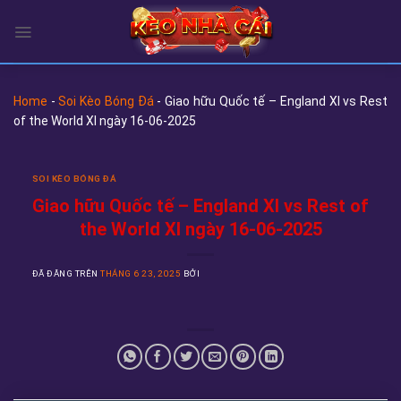
Chuyển
đến
nội
dung
Home
-
Soi Kèo Bóng Đá
-
Giao hữu Quốc tế – England XI vs Rest
of the World XI ngày 16-06-2025
SOI KÈO BÓNG ĐÁ
Giao hữu Quốc tế – England XI vs Rest of
the World XI ngày 16-06-2025
ĐÃ ĐĂNG TRÊN
THÁNG 6 23, 2025
BỞI