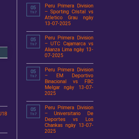
Peru Primera Division
05
– Sporting Cristal vs
Th7
Atletico Grau ngày
13-07-2025
Peru Primera Division
05
– UTC Cajamarca vs
Th7
Alianza Lima ngày 13-
07-2025
Peru Primera Division
05
– EM Deportivo
Th7
Binacional vs FBC
Melgar ngày 13-07-
2025
Peru Primera Division
05
– Universitario De
 U18
Th7
Deportes vs Los
Chankas ngày 13-07-
2025