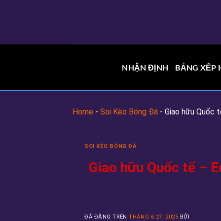
Chuyển
đến
nội
dung
NHẬN ĐỊNH
BẢNG XẾP
Home
-
Soi Kèo Bóng Đá
-
Giao hữu Quốc t
SOI KÈO BÓNG ĐÁ
Giao hữu Quốc tế – 
ĐÃ ĐĂNG TRÊN
THÁNG 6 27, 2025
BỞI