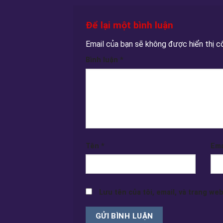
Để lại một bình luận
Email của bạn sẽ không được hiển thị cô
Bình luận
*
Tên
*
Ema
Lưu tên của tôi, email, và trang web