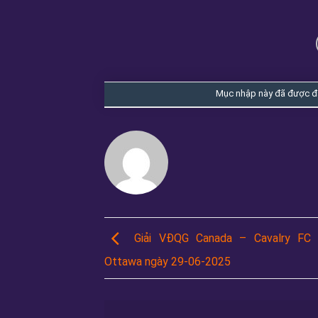
Mục nhập này đã được đ
Giải VĐQG Canada – Cavalry FC v
Ottawa ngày 29-06-2025