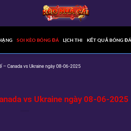
 HẠNG
SOI KÈO BÓNG ĐÁ
LỊCH THI
KẾT QUẢ BÓNG Đ
ế – Canada vs Ukraine ngày 08-06-2025
Canada vs Ukraine ngày 08-06-2025