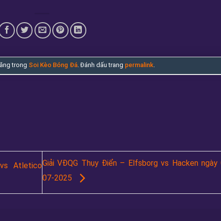
ăng trong
Soi Kèo Bóng Đá
. Đánh dấu trang
permalink
.
Giải VĐQG Thụy Điển – Elfsborg vs Hacken ngày 
s Atletico
07-2025
×