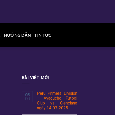
Á
HƯỚNG DẪN
TIN TỨC
BÀI VIẾT MỚI
Peru Primera Division
05
– Ayacucho Futbol
Th7
Club vs Cienciano
ngày 14-07-2025