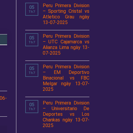
Peru Primera Division
05
– Sporting Cristal vs
Th7
Atletico Grau ngày
13-07-2025
Peru Primera Division
05
– UTC Cajamarca vs
Th7
Alianza Lima ngày 13-
07-2025
Peru Primera Division
05
– EM Deportivo
Th7
Binacional vs FBC
Melgar ngày 13-07-
2025
06-
Peru Primera Division
05
– Universitario De
Th7
Deportes vs Los
Chankas ngày 13-07-
2025