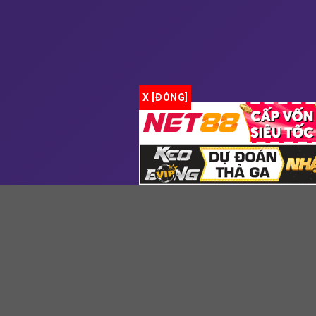
X [ĐÓNG]