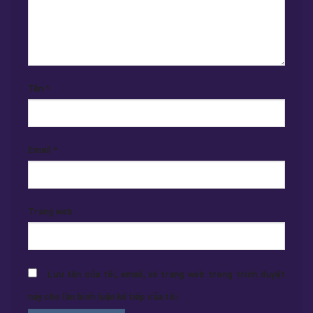
Tên
*
Email
*
Trang web
Lưu tên của tôi, email, và trang web trong trình duyệt
này cho lần bình luận kế tiếp của tôi.