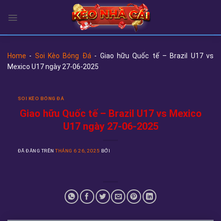
Chuyển
đến
nội
dung
Home
-
Soi Kèo Bóng Đá
-
Giao hữu Quốc tế – Brazil U17 vs
Mexico U17 ngày 27-06-2025
SOI KÈO BÓNG ĐÁ
Giao hữu Quốc tế – Brazil U17 vs Mexico
U17 ngày 27-06-2025
ĐÃ ĐĂNG TRÊN
THÁNG 6 26, 2025
BỞI