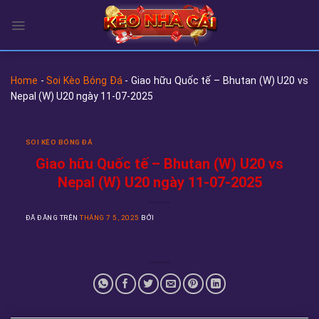
Chuyển
đến
nội
dung
Home
-
Soi Kèo Bóng Đá
-
Giao hữu Quốc tế – Bhutan (W) U20 vs
Nepal (W) U20 ngày 11-07-2025
SOI KÈO BÓNG ĐÁ
Giao hữu Quốc tế – Bhutan (W) U20 vs
Nepal (W) U20 ngày 11-07-2025
ĐÃ ĐĂNG TRÊN
THÁNG 7 5, 2025
BỞI