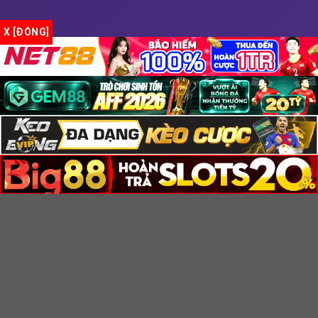
X [ĐÓNG]